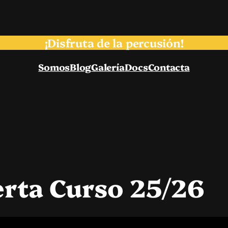
¡Disfruta de la percusión!
Somos
Blog
Galería
Docs
Contacta
erta Curso 25/26