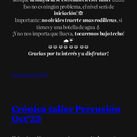
Eso no es ningún problema, el nivel será de
iniciación
! 🙈
Importante:
no olvides traerte
unas rodilleras
, si
tienes y una botella de agua 💧
¡Y no nos importa que llueva,
tocaremos bajo techo
!
🌧️☔
🥁🥁 🥁🥁 🥁🥁 🥁🥁
Gracias por tu interés y a disfrutar!
16 de enero de 2026
Crónica taller Percusión
Oct’25