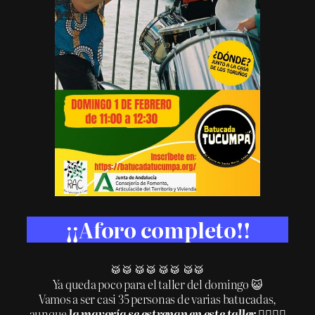
¡¡Aforo completo!!
🥁🥁 🥁🥁 🥁🥁 🥁🥁
Ya queda poco para el taller del domingo 😺
Vamos a ser casi 35 personas de varias batucadas,
aunque
la mayoría se estrenan en este taller
👌🏼❤️‍🔥