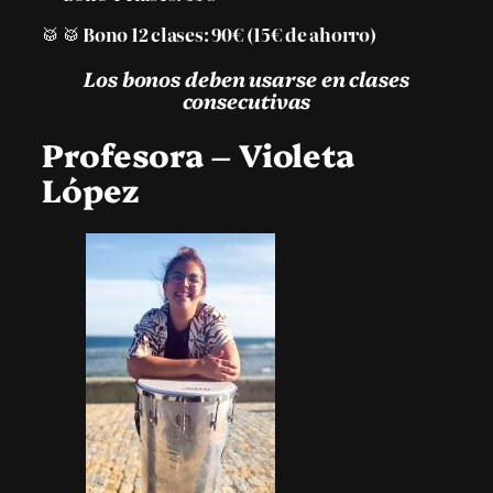
🥁 🥁
Bono 12 clases: 90
€ (15€ de ahorro)
Los bonos deben usarse en clases
consecutivas
Profesora – Violeta
López