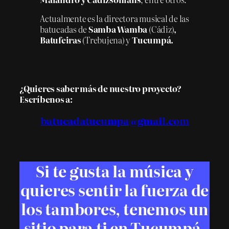
Actualmente es la directora musical de las
batucadas de
Samba Wamba
(Cádiz)
,
Batufeiras
(Trebujena) y
Tucumpá.
¿Quieres saber más de nuestro proyecto?
Escríbenos a:
batucadatucumpa@gmail.com
Si te gusta la música y
quieres sentir la fuerza de
los tambores, tenemos un
sitio para ti en Tucumpá.