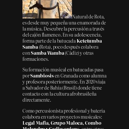
Natural de Rota,
es desde muy pequeña una enamorada de
la música. Descubre la percusión a través
del cajón flamenco. En su adolescencia,
forma parte de la batucada
Ketetumba
Samba
(Rota), poco después colabora
con
Samba Wamba
(Cádiz) y otras
formaciones.
Su formación musical en batucadas pasa
por
Sambiosis
en Granada como alumna
y profesora posteriormente. En 2020 viaja
a Salvador de Bahía (Brasil) donde tiene
contacto con la cultura afrobrasileña
directamente.
Como percusionista profesional y batería
colabora en varios proyectos musicales:
Legal Mafia, Grupo Maloca, Combo
Malandro y Cadizsonians
, entre otros.