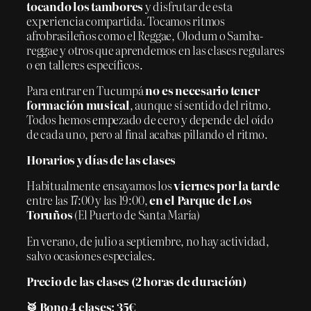
tocando los tambores
y disfrutar de esta
experiencia compartida. Tocamos ritmos
afrobrasileños como el Reggae, Olodum o Samba-
reggae y otros que aprendemos en las clases regulares
o en talleres específicos.
Para entrar en Tucumpá
no es necesario tener
formación musical
, aunque sí sentido del ritmo.
Todos hemos empezado de cero y depende del oído
de cada uno, pero al final acabas pillando el ritmo.
Horarios y días de las clases
Habitualmente ensayamos los
viernes por la tarde
entre las 17:00 y las 19:00,
en el Parque de Los
Toruños
(El Puerto de Santa María)
En verano, de julio a septiembre, no hay actividad,
salvo ocasiones especiales.
Precio de las clases (2 horas de duración)
🥁 Bono 4 clases: 35
€