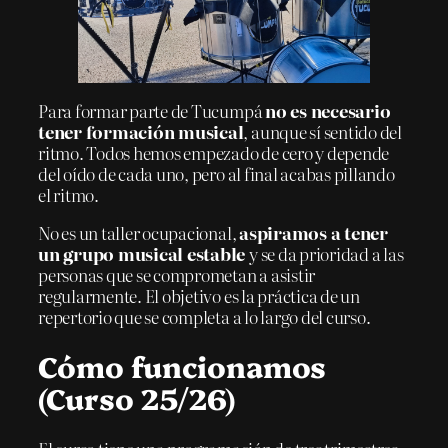
Para formar parte de Tucumpá
no es necesario
tener formación musical
, aunque sí sentido del
ritmo. Todos hemos empezado de cero y depende
del oído de cada uno, pero al final acabas pillando
el ritmo.
No es un taller ocupacional,
aspiramos a tener
un grupo musical estable
y se da prioridad a las
personas que se comprometan a asistir
regularmente. El objetivo es la práctica de un
repertorio que se completa a lo largo del curso.
Cómo funcionamos
(Curso 25/26)