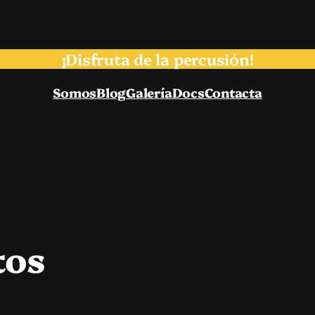
¡Disfruta de la percusión!
Somos
Blog
Galería
Docs
Contacta
tos