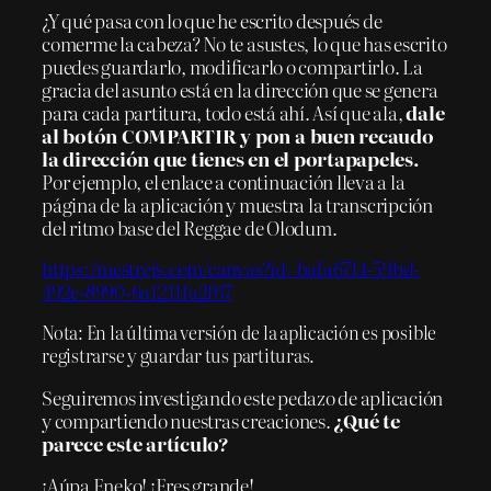
¿Y qué pasa con lo que he escrito después de
comerme la cabeza? No te asustes, lo que has escrito
puedes guardarlo, modificarlo o compartirlo. La
gracia del asunto está en la dirección que se genera
para cada partitura, todo está ahí. Así que ala,
dale
al botón COMPARTIR y pon a buen recaudo
la dirección que tienes en el portapapeles.
Por ejemplo, el enlace a continuación lleva a la
página de la aplicación y muestra la transcripción
del ritmo base del Reggae de Olodum.
https://mestrejs.com/canvas?id=bafa6714-59bd-
492e-8990-6a1211fa2f67
Nota: En la última versión de la aplicación es posible
registrarse y guardar tus partituras.
Seguiremos investigando este pedazo de aplicación
y compartiendo nuestras creaciones.
¿Qué te
parece este artículo?
¡Aúpa Eneko! ¡Eres grande!