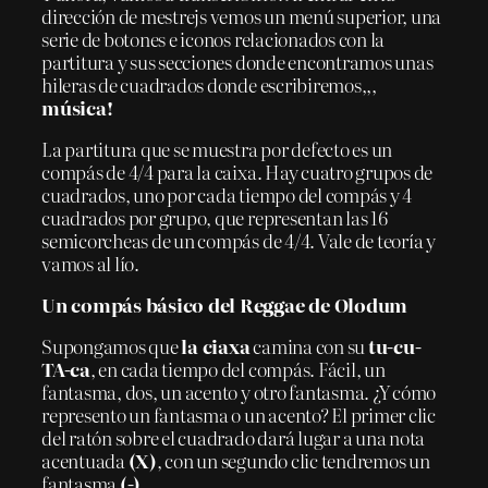
dirección de mestrejs vemos un menú superior, una
serie de botones e iconos relacionados con la
partitura y sus secciones donde encontramos unas
hileras de cuadrados donde escribiremos,,,
música!
La partitura que se muestra por defecto es un
compás de 4/4 para la caixa. Hay cuatro grupos de
cuadrados, uno por cada tiempo del compás y 4
cuadrados por grupo, que representan las 16
semicorcheas de un compás de 4/4. Vale de teoría y
vamos al lío.
Un compás básico del Reggae de Olodum
Supongamos que
la ciaxa
camina con su
tu-cu-
TA-ca
, en cada tiempo del compás. Fácil, un
fantasma, dos, un acento y otro fantasma. ¿Y cómo
represento un fantasma o un acento? El primer clic
del ratón sobre el cuadrado dará lugar a una nota
acentuada
(X)
, con un segundo clic tendremos un
fantasma
(-)